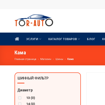
Skip
to
content
УСЛУГИ
КАТАЛОГ ТОВАРОВ
БЛОГ
К
Кама
Главная страница
»
Магазин
»
Шины
»
Кама
ШИННЫЙ ФИЛЬТР
Диаметр
13
(0)
14
(0)