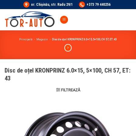
Skip
or. Chișinău, str. Radu 29/1
+373 79 440256
to
content
Principală
»
Magazin
»
Disc de oțel KRONPRINZ 6.0×15, 5×100, CH 57, ET: 43
Disc de oțel KRONPRINZ 6.0×15, 5×100, CH 57, ET:
43
FILTREAZĂ