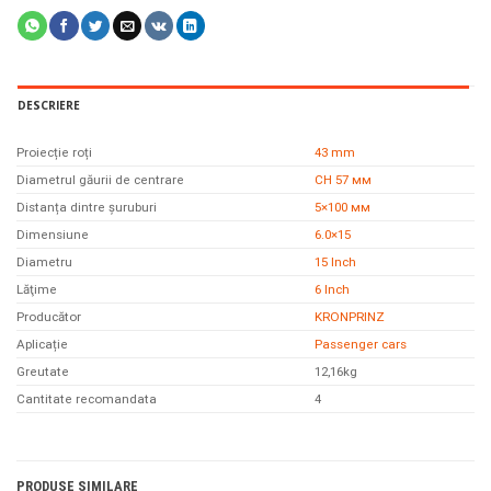
DESCRIERE
Proiecție roți
43 mm
Diametrul găurii de centrare
CH 57 мм
Distanța dintre șuruburi
5×100 мм
Dimensiune
6.0×15
Diametru
15 Inch
Lăţime
6 Inch
Producător
KRONPRINZ
Aplicație
Passenger cars
Greutate
12,16
kg
Cantitate recomandata
4
PRODUSE SIMILARE