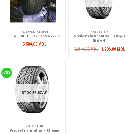
TRUEFAST/TUNEFUL
VREDESTEIN
TUNEFUL TF 912 385/65R22.5
Vredestein Snowtrac 3 205/60
R16 92H
5.500,00
MDL
Prețul
Preț
2.010,00
MDL
1.206,00
MDL
inițial
cure
a
este
fost:
1.20
2.010,00 MDL.
-70%
STOC EPUIZAT
VREDESTEIN
Vredestein Wintrac 4 Xtreme