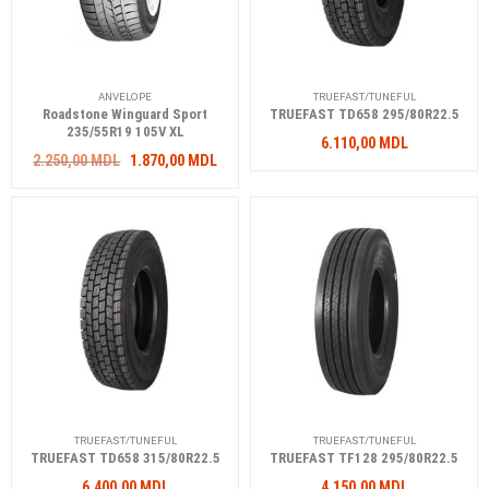
ANVELOPE
TRUEFAST/TUNEFUL
Roadstone Winguard Sport
TRUEFAST TD658 295/80R22.5
235/55R19 105V XL
6.110,00
MDL
Prețul
Prețul
2.250,00
MDL
1.870,00
MDL
inițial
curent
a
este:
fost:
1.870,00 MDL.
2.250,00 MDL.
TRUEFAST/TUNEFUL
TRUEFAST/TUNEFUL
TRUEFAST TD658 315/80R22.5
TRUEFAST TF128 295/80R22.5
6.400,00
MDL
4.150,00
MDL